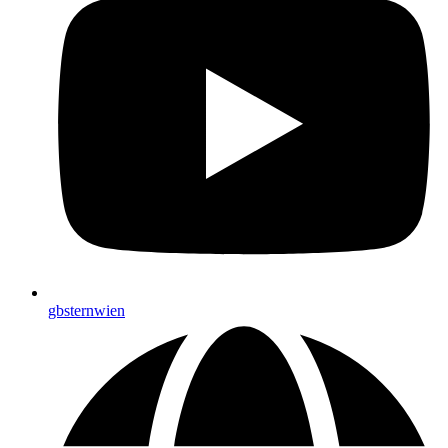
gbsternwien