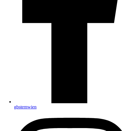
gbsternwien